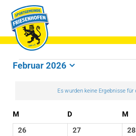
Zum
Inhalt
springen
VERANSTALTUNG
Februar 2026
Datum
wählen.
Es wurden keine Ergebnisse für 
KALENDER
M
MONTAG
D
DIENSTAG
M
M
VON
0
0
0
26
27
28