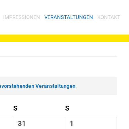
IMPRESSIONEN
VERANSTALTUNGEN
KONTAKT
evorstehenden Veranstaltungen
.
S
SAMSTAG
S
SONNTAG
0
0
31
1