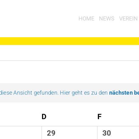
HOME
NEWS
VEREIN
EN
diese Ansicht gefunden. Hier geht es zu den
nächsten b
Hinweis
ITTWOCH
D
DONNERSTAG
F
FREITAG
0
0
29
30