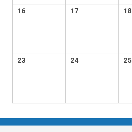
0
0
0
16
17
18
Veranstaltungen,
Veranstaltungen,
Ve
0
0
0
23
24
25
Veranstaltungen,
Veranstaltungen,
Ve