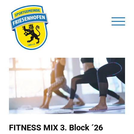
Zum
Inhalt
springen
Zeige
grösseres
Bild
FITNESS MIX 3. Block ´26